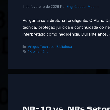
5 de fevereiro de 2026
Por
Eng. Glauber Maurin
Pergunta se a diretoria foi diligente. O Plano
técnica, proteção jurídica e continuidade do
interpretado como negligência. Durante anos, a
Categorias
Artigos Técnicos
,
Biblioteca
1 Comentário
NR-10 vs. NRs Setor