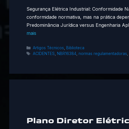
Segurança Elétrica Industrial: Conformidade 
conformidade normativa, mas na prática depend
Predominância Jurídica versus Engenharia Apl
mais
Categorias
Artigos Técnicos
,
Biblioteca
Tags
ACIDENTES
,
NBR16384
,
normas regulamentadoras
Plano Diretor Elétri