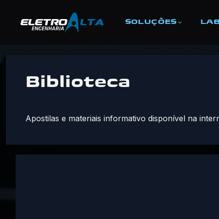
SOLUÇÕES
LAB
Pular
para
o
Biblioteca
conteúdo
Apostilas e materiais informativo disponível na inte