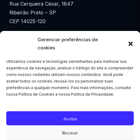
Rua Cerqueira César, 1847
Ribeirão Preto – SP
CEP 14025-120
☎ (16) 3615-3601
Gerenciar preferências de
☎ (16) 3877-3601
cookies
Utilizamos cookies e tecnologias semelhantes para melhorar sua
✉ comercial@eletroalta.com.br
experiência de navegação, analisar o tráfego do site e compreender
como nossos visitantes utilizam nossos conteúdos. Você pode
WhatsApp
aceitar todos os cookies, recusá-los ou personalizar suas
📱 (16) 99207-7886
preferências a qualquer momento. Para mais informações, consulte
nossa Política de Cookies e nossa Política de Privacidade.
Segunda a Sexta
🕒 07h30 às 17h
Aceitar
Recusar