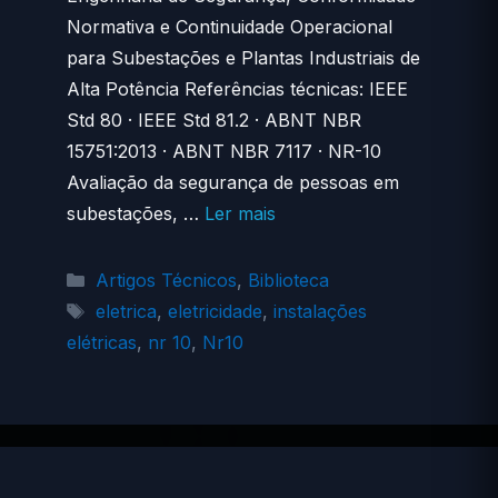
Normativa e Continuidade Operacional
para Subestações e Plantas Industriais de
Alta Potência Referências técnicas: IEEE
Std 80 · IEEE Std 81.2 · ABNT NBR
15751:2013 · ABNT NBR 7117 · NR-10
Avaliação da segurança de pessoas em
subestações, …
Ler mais
Categorias
Artigos Técnicos
,
Biblioteca
Tags
eletrica
,
eletricidade
,
instalações
elétricas
,
nr 10
,
Nr10