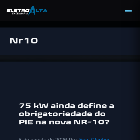
Pular
para
Nr10
o
conteúdo
75 kW ainda define a
obrigatoriedade do
PIE na nova NR-10?
8 de agosto de 2026
Por
Eng. Glauber