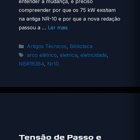
entender a mudança, é preciso
compreender por que os 75 kW existiam
na antiga NR-10 e por que a nova redação
passou a …
Ler mais
Categorias
Artigos Técnicos
,
Biblioteca
Tags
arco elétrico
,
eletrica
,
eletricidade
,
NBR16384
,
Nr10
Tensão de Passo e