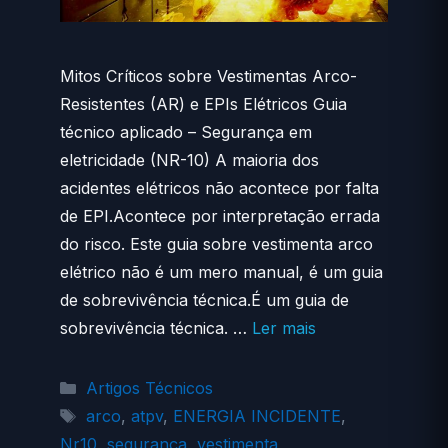
Mitos Críticos sobre Vestimentas Arco-
Resistentes (AR) e EPIs Elétricos Guia
técnico aplicado – Segurança em
eletricidade (NR-10) A maioria dos
acidentes elétricos não acontece por falta
de EPI.Acontece por interpretação errada
do risco. Este guia sobre vestimenta arco
elétrico não é um mero manual, é um guia
de sobrevivência técnica.É um guia de
sobrevivência técnica. …
Ler mais
Categorias
Artigos Técnicos
Tags
arco
,
atpv
,
ENERGIA INCIDENTE
,
Nr10
,
segurança
,
vestimenta