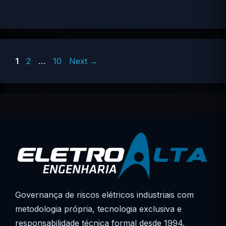
Page
Page
Page
1
2
…
10
Next
→
Governança de riscos elétricos industriais com
metodologia própria, tecnologia exclusiva e
responsabilidade técnica formal desde 1994.