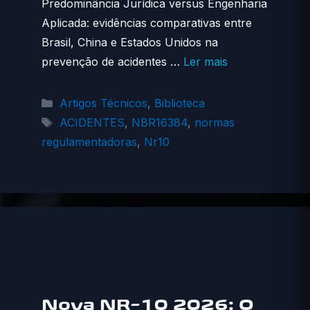
Predominância Jurídica versus Engenharia
Aplicada: evidências comparativas entre
Brasil, China e Estados Unidos na
prevenção de acidentes …
Ler mais
Categorias
Artigos Técnicos
,
Biblioteca
Tags
ACIDENTES
,
NBR16384
,
normas
regulamentadoras
,
Nr10
Nova NR-10 2026: O