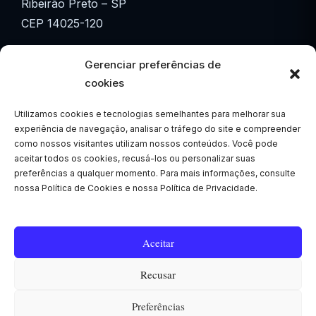
Ribeirão Preto – SP
CEP 14025-120
☎ (16) 3615-3601
Gerenciar preferências de
☎ (16) 3877-3601
cookies
Utilizamos cookies e tecnologias semelhantes para melhorar sua
✉ comercial@eletroalta.com.br
experiência de navegação, analisar o tráfego do site e compreender
como nossos visitantes utilizam nossos conteúdos. Você pode
WhatsApp
aceitar todos os cookies, recusá-los ou personalizar suas
📱 (16) 99207-7886
preferências a qualquer momento. Para mais informações, consulte
nossa Política de Cookies e nossa Política de Privacidade.
Segunda a Sexta
🕒 07h30 às 17h
Aceitar
Recusar
Preferências
© 2026 EletroAlta Engenharia
• Built with
GeneratePress