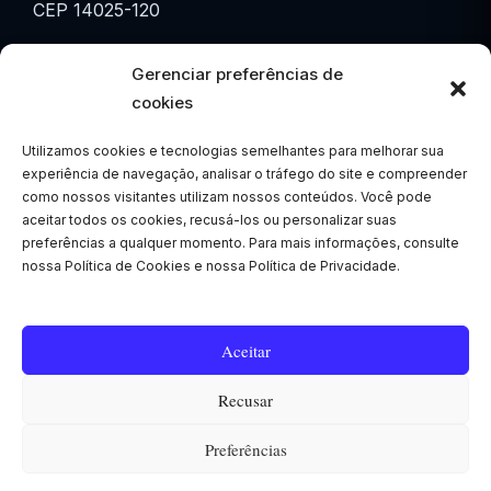
CEP 14025-120
☎ (16) 3615-3601
Gerenciar preferências de
☎ (16) 3877-3601
cookies
Utilizamos cookies e tecnologias semelhantes para melhorar sua
✉ comercial@eletroalta.com.br
experiência de navegação, analisar o tráfego do site e compreender
como nossos visitantes utilizam nossos conteúdos. Você pode
WhatsApp
aceitar todos os cookies, recusá-los ou personalizar suas
📱 (16) 99207-7886
preferências a qualquer momento. Para mais informações, consulte
nossa Política de Cookies e nossa Política de Privacidade.
Segunda a Sexta
🕒 07h30 às 17h
Aceitar
Recusar
Preferências
© 2026 EletroAlta Engenharia
• Built with
GeneratePress