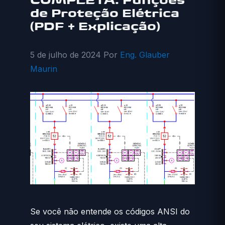
COMPLETA: Funções
de Proteção Elétrica
(PDF + Explicação)
5 de julho de 2024
Por
Eng. Glauber
Maurin
Se você não entende os códigos ANSI do