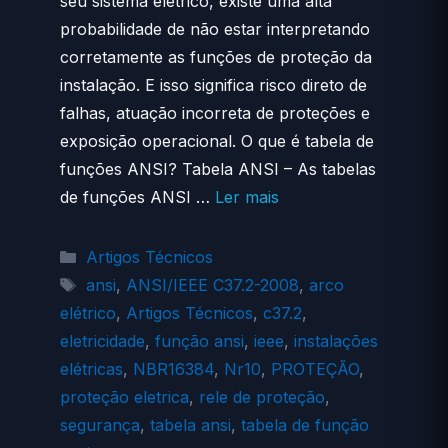
seu sistema elétrico, existe uma alta
probabilidade de não estar interpretando
corretamente as funções de proteção da
instalação. E isso significa risco direto de
falhas, atuação incorreta de proteções e
exposição operacional. O que é tabela de
funções ANSI? Tabela ANSI – As tabelas
de funções ANSI …
Ler mais
Categorias
Artigos Técnicos
Tags
ansi
,
ANSI/IEEE C37.2-2008
,
arco
elétrico
,
Artigos Técnicos
,
c37.2
,
eletricidade
,
função ansi
,
ieee
,
instalações
elétricas
,
NBR16384
,
Nr10
,
PROTEÇÃO
,
proteção eletrica
,
rele de proteção
,
segurança
,
tabela ansi
,
tabela de função