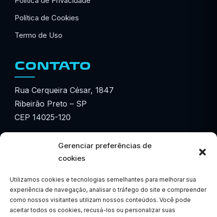
Política de Privacidade
Política de Cookies
Termo de Uso
CONTATO
Rua Cerqueira César, 1847
Ribeirão Preto – SP
CEP 14025-120
☎ (16) 3615-3601
Gerenciar preferências de
☎ (16) 3877-3601
cookies
Utilizamos cookies e tecnologias semelhantes para melhorar sua
✉ comercial@eletroalta.com.br
experiência de navegação, analisar o tráfego do site e compreender
como nossos visitantes utilizam nossos conteúdos. Você pode
WhatsApp
aceitar todos os cookies, recusá-los ou personalizar suas