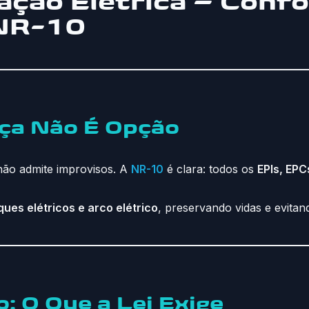
olação Elétrica – Con
 NR-10
ça Não É Opção
ão admite improvisos. A
NR-10
é clara: todos os
EPIs, EPC
ues elétricos e arco elétrico
, preservando vidas e evita
 O Que a Lei Exige