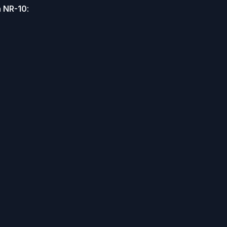
a NR-10
: