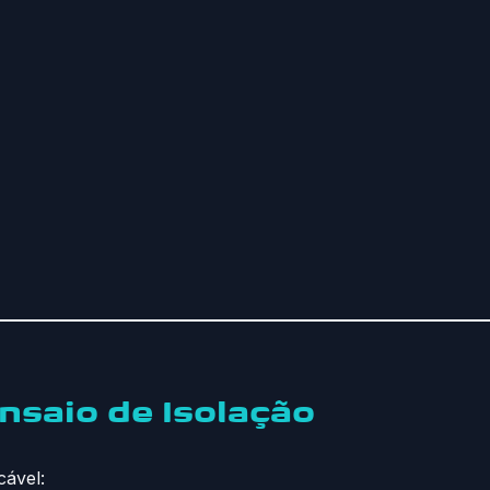
saio de Isolação
cável: