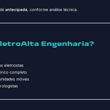
até
antecipada
, conforme análise técnica.
EletroAlta Engenharia?
 eletricistas
órico completo
 unidades móveis
rologistas