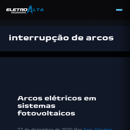
Pular
para
interrupção de arcos
o
conteúdo
Arcos elétricos em
sistemas
fotovoltaicos
27 de dezembro de 2020
Por
Eng. Glauber